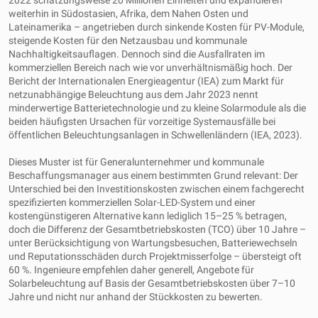
2022 schätzungsweise 20 Millionen Einheiten und expandieren
weiterhin in Südostasien, Afrika, dem Nahen Osten und
Lateinamerika – angetrieben durch sinkende Kosten für PV-Module,
steigende Kosten für den Netzausbau und kommunale
Nachhaltigkeitsauflagen. Dennoch sind die Ausfallraten im
kommerziellen Bereich nach wie vor unverhältnismäßig hoch. Der
Bericht der Internationalen Energieagentur (IEA) zum Markt für
netzunabhängige Beleuchtung aus dem Jahr 2023 nennt
minderwertige Batterietechnologie und zu kleine Solarmodule als die
beiden häufigsten Ursachen für vorzeitige Systemausfälle bei
öffentlichen Beleuchtungsanlagen in Schwellenländern (IEA, 2023).
Dieses Muster ist für Generalunternehmer und kommunale
Beschaffungsmanager aus einem bestimmten Grund relevant: Der
Unterschied bei den Investitionskosten zwischen einem fachgerecht
spezifizierten kommerziellen Solar-LED-System und einer
kostengünstigeren Alternative kann lediglich 15–25 % betragen,
doch die Differenz der Gesamtbetriebskosten (TCO) über 10 Jahre –
unter Berücksichtigung von Wartungsbesuchen, Batteriewechseln
und Reputationsschäden durch Projektmisserfolge – übersteigt oft
60 %. Ingenieure empfehlen daher generell, Angebote für
Solarbeleuchtung auf Basis der Gesamtbetriebskosten über 7–10
Jahre und nicht nur anhand der Stückkosten zu bewerten.