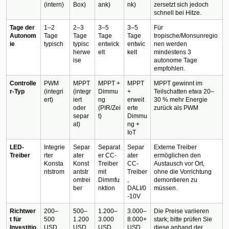
(intern)
Box)
ank)
nk)
zersetzt sich jedoch 
schnell bei Hitze.
Tage der 
1–2 
2–3 
3–5 
3–5 
Für 
Autonom
Tage 
Tage 
Tage 
Tage 
tropische/Monsunregio
ie
typisch
typisc
entwick
entwic
nen werden 
herwe
elt
kelt
mindestens 3 
ise
autonome Tage 
empfohlen.
Controlle
PWM 
MPPT 
MPPT + 
MPPT 
MPPT gewinnt im 
r-Typ
(integri
(integr
Dimmu
+ 
Teilschatten etwa 20–
ert)
iert 
ng 
erweit
30 % mehr Energie 
oder 
(PIR/Zei
erte 
zurück als PWM
separ
t)
Dimmu
at)
ng + 
IoT
LED-
Integrie
Separ
Separat
Separ
Externe Treiber 
Treiber
rter 
ater 
er CC-
ater 
ermöglichen den 
Konsta
Konst
Treiber 
CC-
Austausch vor Ort, 
ntstrom
antstr
mit 
Treiber
ohne die Vorrichtung 
omtrei
Dimmfu
, 
demontieren zu 
ber
nktion
DALI/0
müssen.
-10V
Richtwer
200–
500–
1.200–
3.000–
Die Preise variieren 
t für 
500 
1.200 
3.000 
8.000+ 
stark; bitte prüfen Sie 
Investitio
USD
USD
USD
USD
diese anhand der 