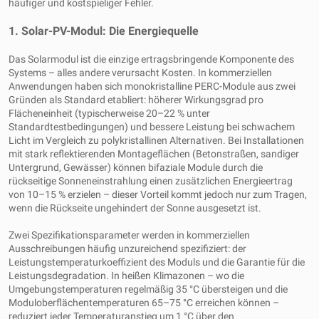
häufiger und kostspieliger Fehler.
1. Solar-PV-Modul: Die Energiequelle
Das Solarmodul ist die einzige ertragsbringende Komponente des
Systems – alles andere verursacht Kosten. In kommerziellen
Anwendungen haben sich monokristalline PERC-Module aus zwei
Gründen als Standard etabliert: höherer Wirkungsgrad pro
Flächeneinheit (typischerweise 20–22 % unter
Standardtestbedingungen) und bessere Leistung bei schwachem
Licht im Vergleich zu polykristallinen Alternativen. Bei Installationen
mit stark reflektierenden Montageflächen (Betonstraßen, sandiger
Untergrund, Gewässer) können bifaziale Module durch die
rückseitige Sonneneinstrahlung einen zusätzlichen Energieertrag
von 10–15 % erzielen – dieser Vorteil kommt jedoch nur zum Tragen,
wenn die Rückseite ungehindert der Sonne ausgesetzt ist.
Zwei Spezifikationsparameter werden in kommerziellen
Ausschreibungen häufig unzureichend spezifiziert: der
Leistungstemperaturkoeffizient des Moduls und die Garantie für die
Leistungsdegradation. In heißen Klimazonen – wo die
Umgebungstemperaturen regelmäßig 35 °C übersteigen und die
Moduloberflächentemperaturen 65–75 °C erreichen können –
reduziert jeder Temperaturanstieg um 1 °C über den