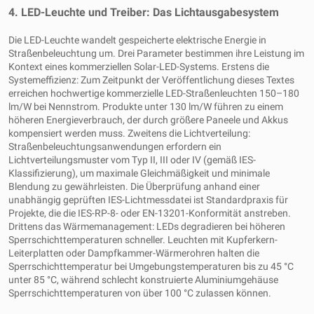
4. LED-Leuchte und Treiber: Das Lichtausgabesystem
Die LED-Leuchte wandelt gespeicherte elektrische Energie in
Straßenbeleuchtung um. Drei Parameter bestimmen ihre Leistung im
Kontext eines kommerziellen Solar-LED-Systems. Erstens die
Systemeffizienz: Zum Zeitpunkt der Veröffentlichung dieses Textes
erreichen hochwertige kommerzielle LED-Straßenleuchten 150–180
lm/W bei Nennstrom. Produkte unter 130 lm/W führen zu einem
höheren Energieverbrauch, der durch größere Paneele und Akkus
kompensiert werden muss. Zweitens die Lichtverteilung:
Straßenbeleuchtungsanwendungen erfordern ein
Lichtverteilungsmuster vom Typ II, III oder IV (gemäß IES-
Klassifizierung), um maximale Gleichmäßigkeit und minimale
Blendung zu gewährleisten. Die Überprüfung anhand einer
unabhängig geprüften IES-Lichtmessdatei ist Standardpraxis für
Projekte, die die IES-RP-8- oder EN-13201-Konformität anstreben.
Drittens das Wärmemanagement: LEDs degradieren bei höheren
Sperrschichttemperaturen schneller. Leuchten mit Kupferkern-
Leiterplatten oder Dampfkammer-Wärmerohren halten die
Sperrschichttemperatur bei Umgebungstemperaturen bis zu 45 °C
unter 85 °C, während schlecht konstruierte Aluminiumgehäuse
Sperrschichttemperaturen von über 100 °C zulassen können.