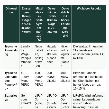
Dimensi
Einstei
Mittel
Gewer
Gewe
Wichtiger Aspekt
on
ger-
klass
bliche 
rblich 
Komp
e-
Split-
mit 
aktger
Split-
Klimaa
hoher 
ät (All-
Syst
nlage 
Leistu
in-One, 
em 
(120–
ng 
<50W)
(50–
250 W)
(250 
120 
W+)
W)
Typische 
Ländlic
Nebe
Hauptv
Häfen, 
Die Wattzahl muss der 
Anwendu
he 
nstraß
erkehrs
Industr
Straßenklasse 
ng
Wege, 
en, 
straßen, 
iegebi
entsprechen (siehe IEC 
Parkpla
Anlieg
Autoba
ete, 
62133).
tzrände
erstra
hnen
Stadie
r
ßen
n
Typische 
40–
100–
200–
400–
Bifaziale Paneele 
Leistung 
100W 
200W 
400W 
600W 
erhöhen die Ausbeute 
des 
Mono-
Mono-
bifazial
bifazial
bei Oberflächen mit 
Panels</
PERC
PERC
hoher Albedo um ca. 
p>
10–15 %
Batteriet
Gel 
LiFeP
LiFePO
LiFeP
LiFePO₄ wird aufgrund 
yp
oder 
O₄ 
₄ 
O₄-
seiner Lebensdauer 
LiFePO
(exter
(Erd-/M
Bank 
von >5 Jahren 
₄ 
ne 
astschr
(Schra
bevorzugt; das Gel 