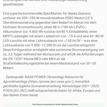
gewährleisten.
Eine typische kommerzielle Spezifikation für dieses Szenario
umfasst: ein 200–250-W-monokristallines PERC-Modul (25 %
Überdimensionierung gegenüber dem Bedarf im Monat mit dem
höchsten Stromverbrauch), einen 48-V-/100-Ah-LiFePO₄-
Akkumulator (ca. 4.800 Wh nutzbar bei 80 % Entladetiefe), einen
MPPT-Laderegler mit einem Ladestrom von ≥15 A und eine 60–80-W-
LED-Leuchte mit einer Lichtausbeute von ≥150 lm/W – was einer
Lichtausbeute von 9.000–12.000 lm an der Leuchte entspricht.
Diese Konfiguration ermöglicht eine autonome Stromversorgung von
ca. 3,5 Tagen während der Monsunzeit und erfüllt die Anforderungen
der EN 13201 Klasse ME3 oder ME4 an die
Straßenbeleuchtungsstärke bei einem Mastabstand von 30–35
Metern.
Datenquelle: NASA POWER Climatology Resource for
Agroclimatology (https://power.larc.nasa.gov/), monatlich
gemittelte tägliche Sonneneinstrahlung, Klimatologie 2001–2020.
PVGIS (EU JRC) stellt entsprechende Daten für Afrika, Europa und
den Nahen Osten bereit.