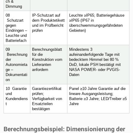
ch & 
Dimmung
08 
IP-Schutzart auf 
Leuchte ≥IP65; Batteriegehäuse 
 Schutzart 
dem Produktetikett 
≥IP65 (IP67 in 
gegen 
und im Prüfbericht 
überschwemmungsgefährdeten 
Eindringen – 
prüfen
Gebieten)
Leuchte und 
Batteriefach
09 
Berechnungsblatt 
Mindestens 3 
 Berechnung 
für die 
aufeinanderfolgende Tage mit 
der 
Konstruktion vom 
bedecktem Himmel bei 80 % 
Autonomieta
Lieferanten 
DoD, lokale PSH bestätigt mit 
ge – 
anfordern
NASA POWER- oder PVGIS-
Dokumentati
Daten
on
10  Garantie 
Garantiezertifikat 
Panel ≥10 Jahre Garantie auf die 
und 
prüfen; 
lineare Ausgangsleistung; 
Kundendiens
Verfügbarkeit von 
Batterie ≥3 Jahre; LED/Treiber ≥5 
t
Ersatzteilen 
Jahre
bestätigen
Berechnungsbeispiel: Dimensionierung der