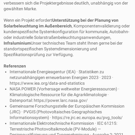
verbessern sich die Projektergebnisse deutlich, unabhängig von der
gewählten Marke.
Wenn ein Projekt erfordert
Unterstützung bei der Planung von
Solarbeleuchtung im Außenbereich
, Komponentenvalidierung oder
kundenspezifische Systemkonfiguration für kommunale, Autobahn-
oder industrielle Solarstraßenbeleuchtungsanwendungen,
Infraluminium
Unser technisches Team steht Ihnen gerne bei der
standortspezifischen Systemdimensionierung und
Spezifikationsprüfung zur Verfügung.
Referenzen
Internationale Energieagentur (IEA) · Statistiken zu
netzunabhängigen erneuerbaren Energien 2023 · 2023 ·
https://www.iea.org/data-and-statistics
NASA POWER (Vorhersage weltweiter Energieressourcen) ·
Klimatologische Ressource für die Agrarklimatologie ·
Datenportal: https://power.larc.nasa.gov/
Gemeinsame Forschungsstelle der Europäischen Kommission
(JRC) · PVGIS (Photovoltaisches Geographisches
Informationssystem) · https://re.jrc.ec.europa.eu/pvg_tools/
Internationale Elektrotechnische Kommission · IEC 61215:
Terrestrische Photovoltaikmodule (PV-Module) —
Designqualifizierung und Typgenehmigung · Ausgabe 2: 2021