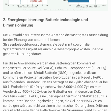
2. Energiespeicherung: Batterietechnologie und
Dimensionierung
Die Auswahl der Batterie ist mit Abstand die wichtigste Entscheidung
bei der Planung von solarbetriebenen
Straßenbeleuchtungssystemen. Sie bestimmt sowohl die
Systemzuverlässigkeit als auch die Gesamtprojektkosten über die
gesamte Nutzungsdauer.
Für diese Anwendung werden drei Batterietypen kommerziell
eingesetzt: Blei-Säure-Gel (VRLA), Lithium-Eisenphosphat (LiFePO₄)
und ternäre Lithium-Metall-Batterie (NMC). Ingenieure, die an
kommunalen Projekten arbeiten, bevorzugen in der Regel LiFePO₄
aus folgenden Gründen: Erstens beträgt seine Zyklenlebensdauer bei
80 % Entladetiefe (DoD) typischerweise 2.000–4.000 Zyklen – im
Vergleich zu 400–700 Zyklen bei Gelbatterien mit derselben DoD.
Zweitens weist LiFePO₄ eine überlegene thermische Stabilität auf: Es
kommt unter Überladungsbedingungen, die Gel- oder NMC-Zellen
schädigen würden, nicht zu einem thermischen Durchgehen. Drittens
vereinfacht seine flache Entladekurve (die Spannung bleibt zwischen