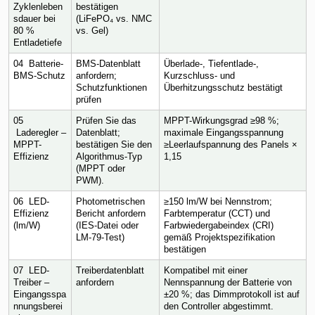
Zyklenleben
bestätigen 
sdauer bei 
(LiFePO₄ vs. NMC 
80 % 
vs. Gel)
Entladetiefe
04  Batterie-
BMS-Datenblatt 
Überlade-, Tiefentlade-, 
BMS-Schutz
anfordern; 
Kurzschluss- und 
Schutzfunktionen 
Überhitzungsschutz bestätigt
prüfen
05 
Prüfen Sie das 
MPPT-Wirkungsgrad ≥98 %; 
 Laderegler – 
Datenblatt; 
maximale Eingangsspannung 
MPPT-
bestätigen Sie den 
≥Leerlaufspannung des Panels × 
Effizienz
Algorithmus-Typ 
1,15
(MPPT oder 
PWM).
06  LED-
Photometrischen 
≥150 lm/W bei Nennstrom; 
Effizienz 
Bericht anfordern 
Farbtemperatur (CCT) und 
(lm/W)
(IES-Datei oder 
Farbwiedergabeindex (CRI) 
LM-79-Test)
gemäß Projektspezifikation 
bestätigen
07  LED-
Treiberdatenblatt 
Kompatibel mit einer 
Treiber – 
anfordern
Nennspannung der Batterie von 
Eingangsspa
±20 %; das Dimmprotokoll ist auf 
nnungsberei
den Controller abgestimmt.