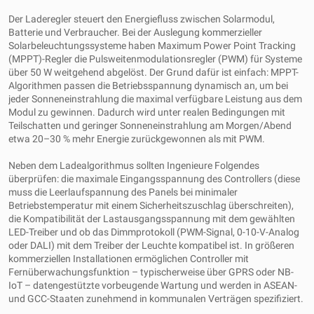
Der Laderegler steuert den Energiefluss zwischen Solarmodul,
Batterie und Verbraucher. Bei der Auslegung kommerzieller
Solarbeleuchtungssysteme haben Maximum Power Point Tracking
(MPPT)-Regler die Pulsweitenmodulationsregler (PWM) für Systeme
über 50 W weitgehend abgelöst. Der Grund dafür ist einfach: MPPT-
Algorithmen passen die Betriebsspannung dynamisch an, um bei
jeder Sonneneinstrahlung die maximal verfügbare Leistung aus dem
Modul zu gewinnen. Dadurch wird unter realen Bedingungen mit
Teilschatten und geringer Sonneneinstrahlung am Morgen/Abend
etwa 20–30 % mehr Energie zurückgewonnen als mit PWM.
Neben dem Ladealgorithmus sollten Ingenieure Folgendes
überprüfen: die maximale Eingangsspannung des Controllers (diese
muss die Leerlaufspannung des Panels bei minimaler
Betriebstemperatur mit einem Sicherheitszuschlag überschreiten),
die Kompatibilität der Lastausgangsspannung mit dem gewählten
LED-Treiber und ob das Dimmprotokoll (PWM-Signal, 0-10-V-Analog
oder DALI) mit dem Treiber der Leuchte kompatibel ist. In größeren
kommerziellen Installationen ermöglichen Controller mit
Fernüberwachungsfunktion – typischerweise über GPRS oder NB-
IoT – datengestützte vorbeugende Wartung und werden in ASEAN-
und GCC-Staaten zunehmend in kommunalen Verträgen spezifiziert.