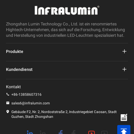
Zhongshan Lumin Technology Co., Ltd. ist ein renommiertes
Hightech-Unternehmen, das sich auf die Forschung, Entwicklung
und Herstellung von industriellen LED-Leuchten spezialisiert hat.
Produkte
Projekt führte Straßenlaterne
Kundendienst
LED-Straßenleuchte
FAQs
Kontakt
LED-Stadionlicht
Datenschutz-Bestimmungen
+86-13858607316
LED-Pfostenleuchte
sales6@infralumin.com
Nutzungsbedingungen
Gebäude F2, Nr. 2, Nordoststraße 2, Industriegebiet Caosan, Stadt
Guzhen, Stadt Zhongshan
Versandbedingungen