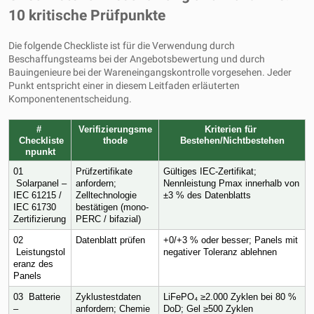
10 kritische Prüfpunkte
Die folgende Checkliste ist für die Verwendung durch
Beschaffungsteams bei der Angebotsbewertung und durch
Bauingenieure bei der Wareneingangskontrolle vorgesehen. Jeder
Punkt entspricht einer in diesem Leitfaden erläuterten
Komponentenentscheidung.
# 
Verifizierungsme
Kriterien für 
 Checkliste
thode
Bestehen/Nichtbestehen
npunkt
01 
Prüfzertifikate 
Gültiges IEC-Zertifikat; 
 Solarpanel – 
anfordern; 
Nennleistung Pmax innerhalb von 
IEC 61215 / 
Zelltechnologie 
±3 % des Datenblatts
IEC 61730 
bestätigen (mono-
Zertifizierung
PERC / bifazial)
02 
Datenblatt prüfen
+0/+3 % oder besser; Panels mit 
 Leistungstol
negativer Toleranz ablehnen
eranz des 
Panels
03  Batterie 
Zyklustestdaten 
LiFePO₄ ≥2.000 Zyklen bei 80 % 
– 
anfordern; Chemie 
DoD; Gel ≥500 Zyklen