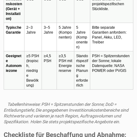
nskosten 
projektspezifischen 
(Gerät + 
Stückliste.
Installati
on)
Typische 
2–3 
3–5 
5 Jahre 
5 
Bitte separate 
Garantie
Jahre
Jahre
(Kompo
Jahre 
Garantien anfordern: 
nenten)
(Komp
Panel, Akku, LED, 
onente
Treiber
n)
Geeignet
≥5 PSH 
≥4,5 
≥3,5 
Stando
PSH = Spitzenstunden 
e 
(tropisc
PSH
PSH mit 
rtspezif
der Sonne; lokale 
Autonom
h, 
Energie
ische 
Datenquelle: NASA 
iezone
niedrig
reserve
Planun
POWER oder PVGIS
e 
g 
Bewölk
erforde
ung)
rlich
Tabellenhinweise: PSH = Spitzenstunden der Sonne; DoD =
Entladungstiefe; Die angegebenen Investitionskostenbereiche sind
Richtwerte und variieren je nach Region, Auftragsvolumen und
Spezifikation. Holen Sie stets projektspezifische Angebote ein.
Checkliste für Beschaffung und Abnahme: