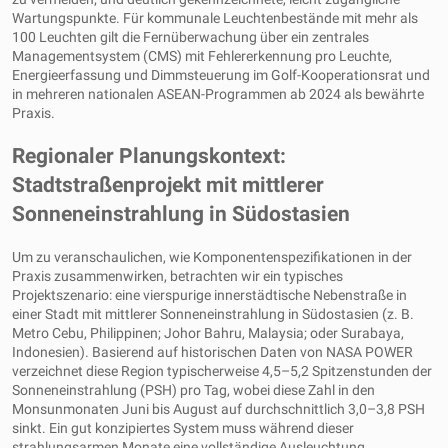
Wartungspunkte. Für kommunale Leuchtenbestände mit mehr als
100 Leuchten gilt die Fernüberwachung über ein zentrales
Managementsystem (CMS) mit Fehlererkennung pro Leuchte,
Energieerfassung und Dimmsteuerung im Golf-Kooperationsrat und
in mehreren nationalen ASEAN-Programmen ab 2024 als bewährte
Praxis.
Regionaler Planungskontext:
Stadtstraßenprojekt mit mittlerer
Sonneneinstrahlung in Südostasien
Um zu veranschaulichen, wie Komponentenspezifikationen in der
Praxis zusammenwirken, betrachten wir ein typisches
Projektszenario: eine vierspurige innerstädtische Nebenstraße in
einer Stadt mit mittlerer Sonneneinstrahlung in Südostasien (z. B.
Metro Cebu, Philippinen; Johor Bahru, Malaysia; oder Surabaya,
Indonesien). Basierend auf historischen Daten von NASA POWER
verzeichnet diese Region typischerweise 4,5–5,2 Spitzenstunden der
Sonneneinstrahlung (PSH) pro Tag, wobei diese Zahl in den
Monsunmonaten Juni bis August auf durchschnittlich 3,0–3,8 PSH
sinkt. Ein gut konzipiertes System muss während dieser
strahlungsarmen Monate eine vollständige Ausleuchtung