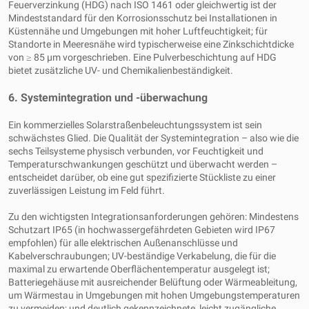
Feuerverzinkung (HDG) nach ISO 1461 oder gleichwertig ist der
Mindeststandard für den Korrosionsschutz bei Installationen in
Küstennähe und Umgebungen mit hoher Luftfeuchtigkeit; für
Standorte in Meeresnähe wird typischerweise eine Zinkschichtdicke
von ≥ 85 µm vorgeschrieben. Eine Pulverbeschichtung auf HDG
bietet zusätzliche UV- und Chemikalienbeständigkeit.
6. Systemintegration und -überwachung
Ein kommerzielles Solarstraßenbeleuchtungssystem ist sein
schwächstes Glied. Die Qualität der Systemintegration – also wie die
sechs Teilsysteme physisch verbunden, vor Feuchtigkeit und
Temperaturschwankungen geschützt und überwacht werden –
entscheidet darüber, ob eine gut spezifizierte Stückliste zu einer
zuverlässigen Leistung im Feld führt.
Zu den wichtigsten Integrationsanforderungen gehören: Mindestens
Schutzart IP65 (in hochwassergefährdeten Gebieten wird IP67
empfohlen) für alle elektrischen Außenanschlüsse und
Kabelverschraubungen; UV-beständige Verkabelung, die für die
maximal zu erwartende Oberflächentemperatur ausgelegt ist;
Batteriegehäuse mit ausreichender Belüftung oder Wärmeableitung,
um Wärmestau in Umgebungen mit hohen Umgebungstemperaturen
zu vermeiden; und deutlich gekennzeichnete, leicht zugängliche