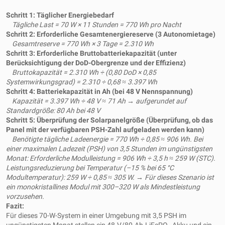
Schritt 1: Täglicher Energiebedarf
Tägliche Last = 70 W × 11 Stunden = 770 Wh pro Nacht
Schritt 2: Erforderliche Gesamtenergiereserve (3 Autonomietage)
Gesamtreserve = 770 Wh × 3 Tage = 2.310 Wh
Schritt 3: Erforderliche Bruttobatteriekapazität (unter
Berücksichtigung der DoD-Obergrenze und der Effizienz)
Bruttokapazität = 2.310 Wh ÷ (0,80 DoD × 0,85
Systemwirkungsgrad) = 2.310 ÷ 0,68 ≈ 3.397 Wh
Schritt 4: Batteriekapazität in Ah (bei 48 V Nennspannung)
Kapazität = 3.397 Wh ÷ 48 V ≈ 71 Ah → aufgerundet auf
Standardgröße: 80 Ah bei 48 V
Schritt 5: Überprüfung der Solarpanelgröße (Überprüfung, ob das
Panel mit der verfügbaren PSH-Zahl aufgeladen werden kann)
Benötigte tägliche Ladeenergie = 770 Wh ÷ 0,85 ≈ 906 Wh. Bei
einer maximalen Ladezeit (PSH) von 3,5 Stunden im ungünstigsten
Monat: Erforderliche Modulleistung = 906 Wh ÷ 3,5 h ≈ 259 W (STC).
Leistungsreduzierung bei Temperatur (–15 % bei 65 °C
Modultemperatur): 259 W ÷ 0,85 ≈ 305 W. → Für dieses Szenario ist
ein monokristallines Modul mit 300–320 W als Mindestleistung
vorzusehen.
Fazit:
Für dieses 70-W-System in einer Umgebung mit 3,5 PSH im
ungünstigsten Monat stellen ein 48-V/80-Ah-LiFePO₄-Akku und ein