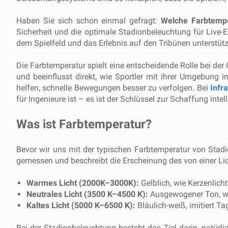
Haben Sie sich schon einmal gefragt:
Welche Farbtempe
Sicherheit und die optimale Stadionbeleuchtung für Live-E
dem Spielfeld und das Erlebnis auf den Tribünen unterstütz
Die Farbtemperatur spielt eine entscheidende Rolle bei der 
und beeinflusst direkt, wie Sportler mit ihrer Umgebung i
helfen, schnelle Bewegungen besser zu verfolgen. Bei
Infr
für Ingenieure ist – es ist der Schlüssel zur Schaffung int
Was ist Farbtemperatur?
Bevor wir uns mit der typischen Farbtemperatur von Stadi
gemessen und beschreibt die Erscheinung des von einer Lich
Warmes Licht (2000K–3000K):
Gelblich, wie Kerzenlic
Neutrales Licht (3500 K–4500 K):
Ausgewogener Ton, wie
Kaltes Licht (5000 K–6500 K):
Bläulich-weiß, imitiert T
Bei der Stadionbeleuchtung besteht das Ziel darin, natürli