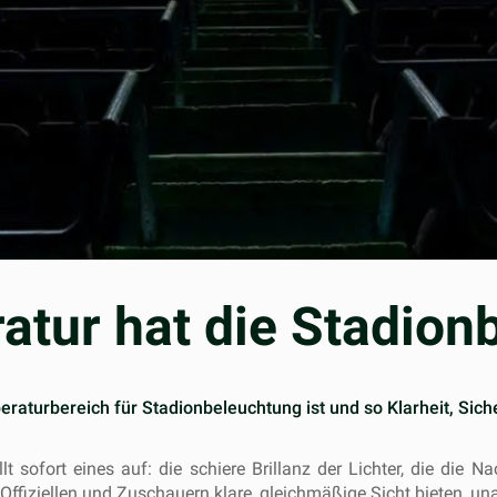
atur hat die Stadion
turbereich für Stadionbeleuchtung ist und so Klarheit, Siche
llt sofort eines auf: die schiere Brillanz der Lichter, die di
 Offiziellen und Zuschauern klare, gleichmäßige Sicht bieten, 