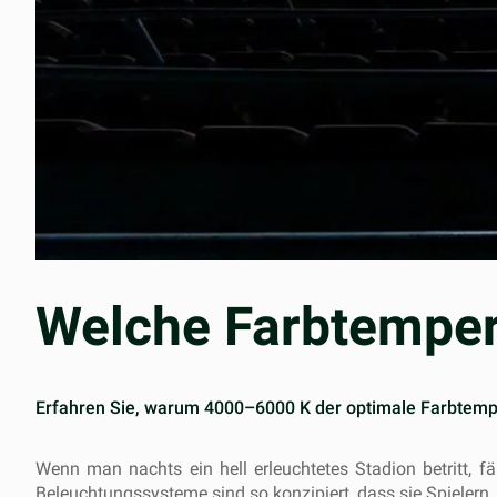
Welche Farbtemper
Erfahren Sie, warum 4000–6000 K der optimale Farbtempera
Wenn man nachts ein hell erleuchtetes Stadion betritt, fä
Beleuchtungssysteme sind so konzipiert, dass sie Spielern,