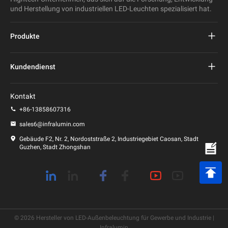
und Herstellung von industriellen LED-Leuchten spezialisiert hat.
Produkte
Projekt führte Straßenlaterne
Kundendienst
LED-Straßenleuchte
FAQs
Kontakt
LED-Stadionlicht
Datenschutz-Bestimmungen
+86-13858607316
LED-Pfostenleuchte
sales6@infralumin.com
Nutzungsbedingungen
Gebäude F2, Nr. 2, Nordoststraße 2, Industriegebiet Caosan, Stadt
Guzhen, Stadt Zhongshan
Versandbedingungen
© 2026 Hersteller von LED-Außenbeleuchtung für Gewerbe und Industrie |
Infralumin