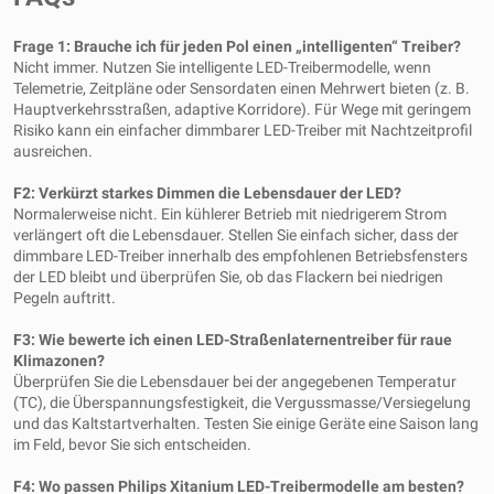
Frage 1: Brauche ich für jeden Pol einen „intelligenten“ Treiber?
Nicht immer. Nutzen Sie intelligente LED-Treibermodelle, wenn
Telemetrie, Zeitpläne oder Sensordaten einen Mehrwert bieten (z. B.
Hauptverkehrsstraßen, adaptive Korridore). Für Wege mit geringem
Risiko kann ein einfacher dimmbarer LED-Treiber mit Nachtzeitprofil
ausreichen.
F2: Verkürzt starkes Dimmen die Lebensdauer der LED?
Normalerweise nicht. Ein kühlerer Betrieb mit niedrigerem Strom
verlängert oft die Lebensdauer. Stellen Sie einfach sicher, dass der
dimmbare LED-Treiber innerhalb des empfohlenen Betriebsfensters
der LED bleibt und überprüfen Sie, ob das Flackern bei niedrigen
Pegeln auftritt.
F3: Wie bewerte ich einen LED-Straßenlaternentreiber für raue
Klimazonen?
Überprüfen Sie die Lebensdauer bei der angegebenen Temperatur
(TC), die Überspannungsfestigkeit, die Vergussmasse/Versiegelung
und das Kaltstartverhalten. Testen Sie einige Geräte eine Saison lang
im Feld, bevor Sie sich entscheiden.
F4: Wo passen Philips Xitanium LED-Treibermodelle am besten?