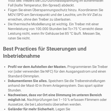
Vout des Treibers die LED-Durchlassspannung im schlimmsten
Fall (kalte Temperatur, Bin-Spread) abdeckt.
Fügen Sie einen Überspannungsschutz hinzu. Koordinieren Sie
MOV/SPD am Servicepunkt und der Leuchte, um Ihr kV-Ziel zu
erreichen, ohne den Treiber zu überlasten.
Die thermische Modellierung ist wichtig. Ein Treiber mit einer
Nennleistung von 100.000 Stunden bei Tc=75 °C erreicht diese
Leistung nicht, wenn Ihr Gehäuse bei 85 °C läuft. Messen Sie,
raten Sie nicht.
Best Practices für Steuerungen und
Inbetriebnahme
Profil vor dem Aufstellen der Masten.
Programmieren Sie Treiber
vor (oder verwenden Sie NFC) für den Ausgangsstrom und einen
Standard-Dimmplan.
Dokumentieren Sie alles.
Speichern Sie die Treibereinstellungen
anhand der Mast-ID in Ihrem Anlagensystem. Das spart später
Stunden.
Nachweisen, dass vor Ort eine Dimmung im unteren Bereich
möglich ist.
Nachtprüfungen bei 1–10 % erfassen Flimmern oder
Aussetzer, die bei Labortests übersehen werden.
Geländer für mehr Sicherheit.
Legen Sie