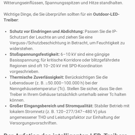
Witterungseinflüssen, Spannungsspitzen und Hitze standhalten.
Wichtige Dinge, die Sie überprüfen sollten für ein
Outdoor-LED-
Treiber
:
Schutz vor Eindringen und Abdichtung:
Passen Sie die IP-
Schutzart der Leuchte an und ziehen Sie eine
Verguss-/Schutzbeschichtung in Betracht, um Feuchtigkeit zu
widerstehen.
Stoßspannungsfestigkeit:
6–10 kV sind eine gängige
Basisspannung; für kritische Korridore oder blitzgefährdete
Regionen sind oft 10–20 kV mit SPD-Koordination
vorgeschrieben.
Thermische Zuverlässigkeit:
Berücksichtigen Sie die
Lebensdauer (z. B. ≥50.000–100.000 h) bei der
Nenngehäusetemperatur (Tc). Stellen Sie sicher, dass Sie den
Treiber in Ihrem Gehäuse tatsächlich unterhalb seiner Tc halten
können.
Großer Eingangsbereich und Stromqualität:
Stabiler Betrieb mit
lokalem Stromnetz (z. B. 120–277/347–480 V) plus
angemessener THD und Leistungsfaktor zur Einhaltung der
Versorgungsvorschriften.