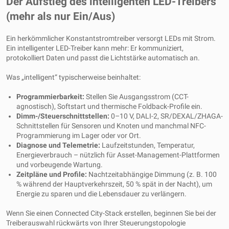
Der Aufstieg des intelligenten LED-Treibers
(mehr als nur Ein/Aus)
Ein herkömmlicher Konstantstromtreiber versorgt LEDs mit Strom.
Ein intelligenter LED-Treiber kann mehr: Er kommuniziert,
protokolliert Daten und passt die Lichtstärke automatisch an.
Was „intelligent“ typischerweise beinhaltet:
Programmierbarkeit:
Stellen Sie Ausgangsstrom (CCT-
agnostisch), Softstart und thermische Foldback-Profile ein.
Dimm-/Steuerschnittstellen:
0–10 V, DALI-2, SR/DEXAL/ZHAGA-
Schnittstellen für Sensoren und Knoten und manchmal NFC-
Programmierung im Lager oder vor Ort.
Diagnose und Telemetrie:
Laufzeitstunden, Temperatur,
Energieverbrauch – nützlich für Asset-Management-Plattformen
und vorbeugende Wartung.
Zeitpläne und Profile:
Nachtzeitabhängige Dimmung (z. B. 100
% während der Hauptverkehrszeit, 50 % spät in der Nacht), um
Energie zu sparen und die Lebensdauer zu verlängern.
Wenn Sie einen Connected City-Stack erstellen, beginnen Sie bei der
Treiberauswahl rückwärts von Ihrer Steuerungstopologie