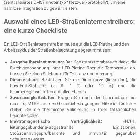
(zentralisiertes CMS? Knotentyp? Netzwerkprotokoll?), um eine
nahtlose Integration zu gewährleisten.
Auswahl eines LED-Straßenlaternentreibers:
eine kurze Checkliste
Ein LED-Straßenlaternentreiber muss auf die LED-Platine und den
Arbeitszyklus der Straßenbeleuchtung abgestimmt sein:
Ausgabeübereinstimmung:
Der Konstantstrombereich deckt die
Durchlassspannung Ihrer LED-Platine über die Temperatur ab.
Lassen Sie einen Spielraum für Toleranz und Alterung.
Dimmleistung:
Bestätigen Sie die Dimmkurve (linear/log), die
Low-End-Stabilität (z. B. 1 % oder 10 %) und die
Flimmereigenschaften auf allen Ebenen.
Zuverlässigkeitsdaten:
Fragen Sie nach der Lebensdauer bei
max. Tc, MTBF und den Garantiebedingungen. Hitze ist tödlich –
stellen Sie die thermische Validierung in Ihrer tatsächlichen
Leuchte sicher.
Elektromagnetische Verträglichkeit:
EN/UL,
leitungsgebundene/abgestrahlte Emissionen,
Stoßspannungsprüfberichte und Immunität gegenüber
Schalttransienten.