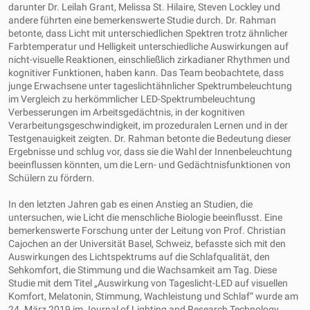
darunter Dr. Leilah Grant, Melissa St. Hilaire, Steven Lockley und
andere führten eine bemerkenswerte Studie durch. Dr. Rahman
betonte, dass Licht mit unterschiedlichen Spektren trotz ähnlicher
Farbtemperatur und Helligkeit unterschiedliche Auswirkungen auf
nicht-visuelle Reaktionen, einschließlich zirkadianer Rhythmen und
kognitiver Funktionen, haben kann. Das Team beobachtete, dass
junge Erwachsene unter tageslichtähnlicher Spektrumbeleuchtung
im Vergleich zu herkömmlicher LED-Spektrumbeleuchtung
Verbesserungen im Arbeitsgedächtnis, in der kognitiven
Verarbeitungsgeschwindigkeit, im prozeduralen Lernen und in der
Testgenauigkeit zeigten. Dr. Rahman betonte die Bedeutung dieser
Ergebnisse und schlug vor, dass sie die Wahl der Innenbeleuchtung
beeinflussen könnten, um die Lern- und Gedächtnisfunktionen von
Schülern zu fördern.
In den letzten Jahren gab es einen Anstieg an Studien, die
untersuchen, wie Licht die menschliche Biologie beeinflusst. Eine
bemerkenswerte Forschung unter der Leitung von Prof. Christian
Cajochen an der Universität Basel, Schweiz, befasste sich mit den
Auswirkungen des Lichtspektrums auf die Schlafqualität, den
Sehkomfort, die Stimmung und die Wachsamkeit am Tag. Diese
Studie mit dem Titel „Auswirkung von Tageslicht-LED auf visuellen
Komfort, Melatonin, Stimmung, Wachleistung und Schlaf“ wurde am
24. März 2019 im Journal of Lighting and Research Technology