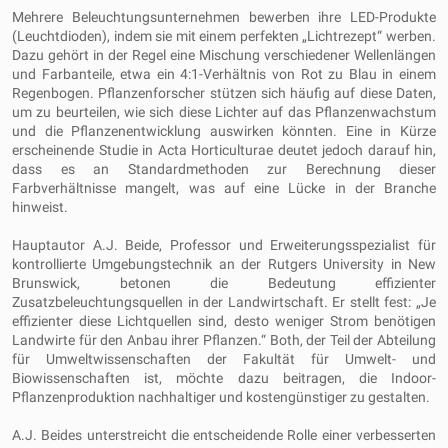
Mehrere Beleuchtungsunternehmen bewerben ihre LED-Produkte
(Leuchtdioden), indem sie mit einem perfekten „Lichtrezept“ werben.
Dazu gehört in der Regel eine Mischung verschiedener Wellenlängen
und Farbanteile, etwa ein 4:1-Verhältnis von Rot zu Blau in einem
Regenbogen. Pflanzenforscher stützen sich häufig auf diese Daten,
um zu beurteilen, wie sich diese Lichter auf das Pflanzenwachstum
und die Pflanzenentwicklung auswirken könnten. Eine in Kürze
erscheinende Studie in Acta Horticulturae deutet jedoch darauf hin,
dass es an Standardmethoden zur Berechnung dieser
Farbverhältnisse mangelt, was auf eine Lücke in der Branche
hinweist.
Hauptautor A.J. Beide, Professor und Erweiterungsspezialist für
kontrollierte Umgebungstechnik an der Rutgers University in New
Brunswick, betonen die Bedeutung effizienter
Zusatzbeleuchtungsquellen in der Landwirtschaft. Er stellt fest: „Je
effizienter diese Lichtquellen sind, desto weniger Strom benötigen
Landwirte für den Anbau ihrer Pflanzen.“ Both, der Teil der Abteilung
für Umweltwissenschaften der Fakultät für Umwelt- und
Biowissenschaften ist, möchte dazu beitragen, die Indoor-
Pflanzenproduktion nachhaltiger und kostengünstiger zu gestalten.
A.J. Beides unterstreicht die entscheidende Rolle einer verbesserten