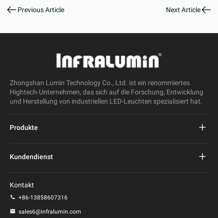
Previous Article
Next Article
Zhongshan Lumin Technology Co., Ltd. ist ein renommiertes
Hightech-Unternehmen, das sich auf die Forschung, Entwicklung
und Herstellung von industriellen LED-Leuchten spezialisiert hat.
Produkte
Projekt führte Straßenlaterne
Kundendienst
LED-Straßenleuchte
FAQs
Kontakt
LED-Stadionlicht
Datenschutz-Bestimmungen
+86-13858607316
LED-Pfostenleuchte
sales6@infralumin.com