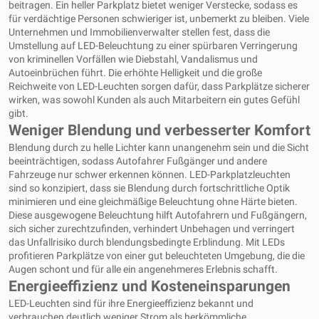
beitragen. Ein heller Parkplatz bietet weniger Verstecke, sodass es
für verdächtige Personen schwieriger ist, unbemerkt zu bleiben. Viele
Unternehmen und Immobilienverwalter stellen fest, dass die
Umstellung auf LED-Beleuchtung zu einer spürbaren Verringerung
von kriminellen Vorfällen wie Diebstahl, Vandalismus und
Autoeinbrüchen führt. Die erhöhte Helligkeit und die große
Reichweite von LED-Leuchten sorgen dafür, dass Parkplätze sicherer
wirken, was sowohl Kunden als auch Mitarbeitern ein gutes Gefühl
gibt.
Weniger Blendung und verbesserter Komfort
Blendung durch zu helle Lichter kann unangenehm sein und die Sicht
beeinträchtigen, sodass Autofahrer Fußgänger und andere
Fahrzeuge nur schwer erkennen können. LED-Parkplatzleuchten
sind so konzipiert, dass sie Blendung durch fortschrittliche Optik
minimieren und eine gleichmäßige Beleuchtung ohne Härte bieten.
Diese ausgewogene Beleuchtung hilft Autofahrern und Fußgängern,
sich sicher zurechtzufinden, verhindert Unbehagen und verringert
das Unfallrisiko durch blendungsbedingte Erblindung. Mit LEDs
profitieren Parkplätze von einer gut beleuchteten Umgebung, die die
Augen schont und für alle ein angenehmeres Erlebnis schafft.
Energieeffizienz und Kosteneinsparungen
LED-Leuchten sind für ihre Energieeffizienz bekannt und
verbrauchen deutlich weniger Strom als herkömmliche