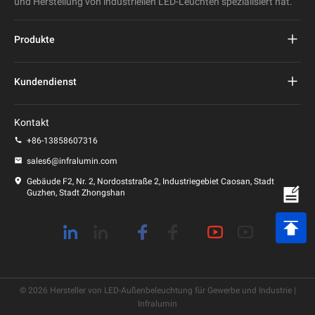
und Herstellung von industriellen LED-Leuchten spezialisiert hat.
Produkte
Projekt führte Straßenlaterne
Kundendienst
LED-Straßenleuchte
FAQs
Kontakt
LED-Stadionlicht
Datenschutz-Bestimmungen
+86-13858607316
LED-Pfostenleuchte
sales6@infralumin.com
Nutzungsbedingungen
Gebäude F2, Nr. 2, Nordoststraße 2, Industriegebiet Caosan, Stadt
Guzhen, Stadt Zhongshan
Versandbedingungen
© 2026 Hersteller von LED-Außenbeleuchtung für Gewerbe und Industrie |
Infralumin