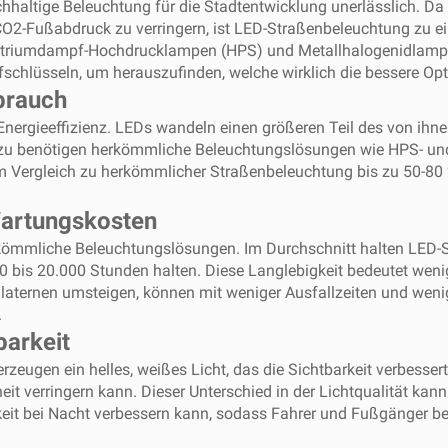
 nachhaltige Beleuchtung für die Stadtentwicklung unerlässlich.
CO2-Fußabdruck zu verringern, ist LED-Straßenbeleuchtung zu ei
triumdampf-Hochdrucklampen (HPS) und Metallhalogenidlampen
hlüsseln, um herauszufinden, welche wirklich die bessere Opti
brauch
e Energieeffizienz. LEDs wandeln einen größeren Teil des von ih
azu benötigen herkömmliche Beleuchtungslösungen wie HPS- un
im Vergleich zu herkömmlicher Straßenbeleuchtung bis zu 50-80 
Wartungskosten
rkömmliche Beleuchtungslösungen. Im Durchschnitt halten LED-
bis 20.000 Stunden halten. Diese Langlebigkeit bedeutet wenig
aßenlaternen umsteigen, können mit weniger Ausfallzeiten und w
.
barkeit
erzeugen ein helles, weißes Licht, das die Sichtbarkeit verbes
eit verringern kann. Dieser Unterschied in der Lichtqualität kan
keit bei Nacht verbessern kann, sodass Fahrer und Fußgänger be