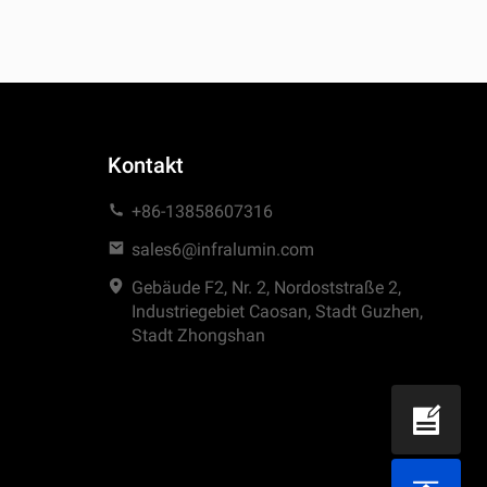
Kontakt
+86-13858607316
sales6@infralumin.com
Gebäude F2, Nr. 2, Nordoststraße 2,
Industriegebiet Caosan, Stadt Guzhen,
Stadt Zhongshan