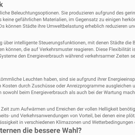
k
liche Beleuchtungsoptionen. Sie produzieren aufgrund des geri
 keine gefährlichen Materialien, im Gegensatz zu einigen herk
s können Städte ihre Umweltbelastung erheblich reduzieren und
er intelligente Steuerungsfunktionen, mit denen Städte die Be
 können, die auf Verkehrsmuster reagieren. Diese Flexibilität
steme den Energieverbrauch während verkehrsarmer Zeiten senk
ömmliche Leuchten haben, sind sie aufgrund ihrer Energieein
 Kosten durch Zuschüsse oder Anreizprogramme ausgleichen un
gen sowohl beim Energieverbrauch als auch bei der Wartung mache
it zum Aufwärmen und Erreichen der vollen Helligkeit benötigen
rheits- und Verkehrsanwendungen von Vorteil, bei denen eine plö
lässigkeit in verschiedenen Klimazonen und Wetterbedingungen 
aternen die bessere Wahl?