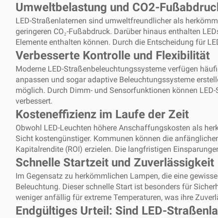
Umweltbelastung und CO2-Fußabdruc
LED-Straßenlaternen sind umweltfreundlicher als herkömm
geringeren CO₂-Fußabdruck. Darüber hinaus enthalten LEDs
Elemente enthalten können. Durch die Entscheidung für LED
Verbesserte Kontrolle und Flexibilität
Moderne LED-Straßenbeleuchtungssysteme verfügen häufig üb
anpassen und sogar adaptive Beleuchtungssysteme erstellen
möglich. Durch Dimm- und Sensorfunktionen können LED-Sy
verbessert.
Kosteneffizienz im Laufe der Zeit
Obwohl LED-Leuchten höhere Anschaffungskosten als herk
Sicht kostengünstiger. Kommunen können die anfänglichen
Kapitalrendite (ROI) erzielen. Die langfristigen Einsparun
Schnelle Startzeit und Zuverlässigkeit
Im Gegensatz zu herkömmlichen Lampen, die eine gewisse Ze
Beleuchtung. Dieser schnelle Start ist besonders für Siche
weniger anfällig für extreme Temperaturen, was ihre Zuver
Endgültiges Urteil: Sind LED-Straßenl