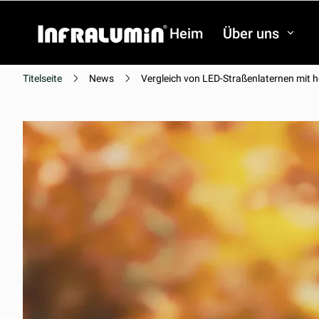
Heim
Über uns
Titelseite
News
Vergleich von LED-Straßenlaternen mit 
Video
Video