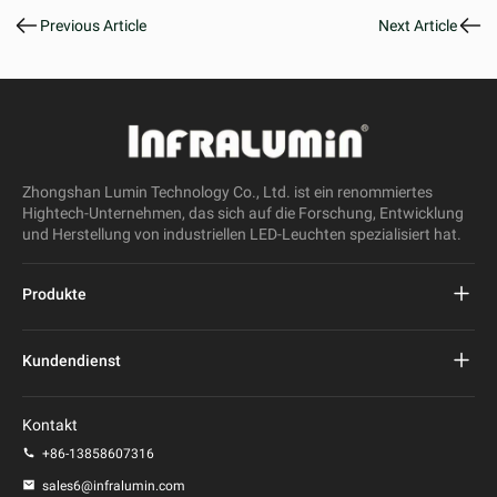
Previous Article
Next Article
Zhongshan Lumin Technology Co., Ltd. ist ein renommiertes
Hightech-Unternehmen, das sich auf die Forschung, Entwicklung
und Herstellung von industriellen LED-Leuchten spezialisiert hat.
Produkte
Projekt führte Straßenlaterne
Kundendienst
LED-Straßenleuchte
FAQs
Kontakt
LED-Stadionlicht
Datenschutz-Bestimmungen
+86-13858607316
LED-Pfostenleuchte
sales6@infralumin.com