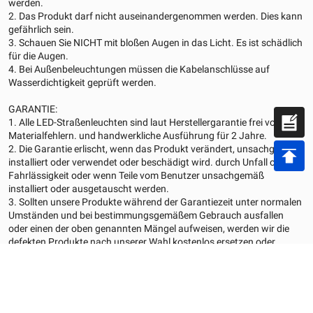
werden.
2. Das Produkt darf nicht auseinandergenommen werden. Dies kann
gefährlich sein.
3. Schauen Sie NICHT mit bloßen Augen in das Licht. Es ist schädlich
für die Augen.
4. Bei Außenbeleuchtungen müssen die Kabelanschlüsse auf
Wasserdichtigkeit geprüft werden.
GARANTIE:
1. Alle LED-Straßenleuchten sind laut Herstellergarantie frei von
Materialfehlern. und handwerkliche Ausführung für 2 Jahre.
2. Die Garantie erlischt, wenn das Produkt verändert, unsachgemäß
installiert oder verwendet oder beschädigt wird. durch Unfall oder
Fahrlässigkeit oder wenn Teile vom Benutzer unsachgemäß
installiert oder ausgetauscht werden.
3. Sollten unsere Produkte während der Garantiezeit unter normalen
Umständen und bei bestimmungsgemäßem Gebrauch ausfallen
oder einen der oben genannten Mängel aufweisen, werden wir die
defekten Produkte nach unserer Wahl kostenlos ersetzen oder
reparieren. Die Haftungsansprüche sind auf den Wert des Produkts
selbst beschränkt.