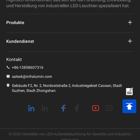
und Herstellung von industriellen LED-Leuchten spezialisiert hat.
Produkte
Projekt führte Straßenlaterne
Kundendienst
LED-Straßenleuchte
FAQs
Kontakt
LED-Stadionlicht
Datenschutz-Bestimmungen
+86-13858607316
LED-Pfostenleuchte
sales6@infralumin.com
Nutzungsbedingungen
Gebäude F2, Nr. 2, Nordoststraße 2, Industriegebiet Caosan, Stadt
Guzhen, Stadt Zhongshan
Versandbedingungen
© 2026 Hersteller von LED-Außenbeleuchtung für Gewerbe und Industrie |