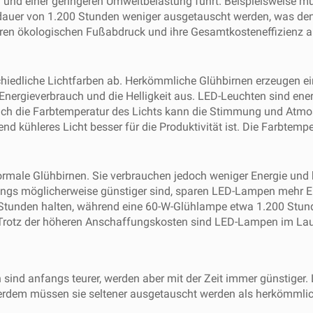
und einer geringeren Umweltbelastung führt. Beispielsweise m
dauer von 1.200 Stunden weniger ausgetauscht werden, was den
uf ihren ökologischen Fußabdruck und ihre Gesamtkosteneffizien
iedliche Lichtfarben ab. Herkömmliche Glühbirnen erzeugen ein
 Energieverbrauch und die Helligkeit aus. LED-Leuchten sind ener
. Auch die Farbtemperatur des Lichts kann die Stimmung und At
d kühleres Licht besser für die Produktivität ist. Die Farbtemp
ale Glühbirnen. Sie verbrauchen jedoch weniger Energie und h
gs möglicherweise günstiger sind, sparen LED-Lampen mehr Ene
 Stunden halten, während eine 60-W-Glühlampe etwa 1.200 Stu
Trotz der höheren Anschaffungskosten sind LED-Lampen im Lauf
ind anfangs teurer, werden aber mit der Zeit immer günstiger
ßerdem müssen sie seltener ausgetauscht werden als herkömml