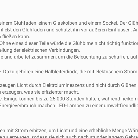
einem Glühfaden, einem Glaskolben und einem Sockel. Der Glühfa
chließt den Glühfaden und schützt ihn vor äußeren Einflüssen. A
 fließen kann.
hne eines dieser Teile würde die Glühbirne nicht richtig funktio
ellung der elektrischen Verbindungen.
olle und arbeitet zusammen, um die Beleuchtung zu schaffen, au
le. Dazu gehören eine Halbleiterdiode, die mit elektrischem Stro
zeugen Licht durch Elektrolumineszenz und nicht durch Glühen w
erzeugen, was sie effizienter macht.
. Einige können bis zu 25.000 Stunden halten, während herkö
 Energieverbrauch machen LED-Lampen zu einer umweltfreundlic
den mit Strom erhitzen, um Licht und eine erhebliche Menge W
zu erzeugen, sodass sie sich auch nach stundenlangem Gebrauc