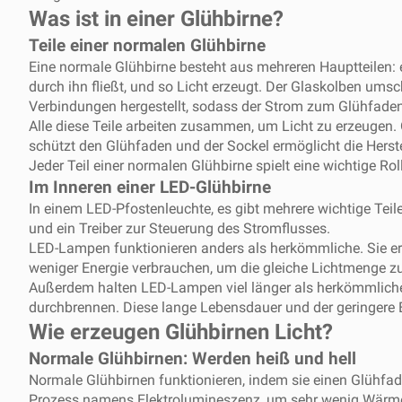
Was ist in einer Glühbirne?
Teile einer normalen Glühbirne
Eine normale Glühbirne besteht aus mehreren Hauptteilen: 
durch ihn fließt, und so Licht erzeugt. Der Glaskolben ums
Verbindungen hergestellt, sodass der Strom zum Glühfaden
Alle diese Teile arbeiten zusammen, um Licht zu erzeugen. O
schützt den Glühfaden und der Sockel ermöglicht die Herst
Jeder Teil einer normalen Glühbirne spielt eine wichtige R
Im Inneren einer LED-Glühbirne
In einem
LED-Pfostenleuchte
, es gibt mehrere wichtige Tei
und ein Treiber zur Steuerung des Stromflusses.
LED-Lampen funktionieren anders als herkömmliche. Sie er
weniger Energie verbrauchen, um die gleiche Lichtmenge zu 
Außerdem halten LED-Lampen viel länger als herkömmliche
durchbrennen. Diese lange Lebensdauer und der geringere
Wie erzeugen Glühbirnen Licht?
Normale Glühbirnen: Werden heiß und hell
Normale Glühbirnen funktionieren, indem sie einen Glühfa
Prozess namens Elektrolumineszenz, um sehr wenig Wärme 