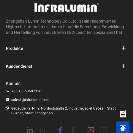
Zhongshan Lumin Technology Co., Ltd. ist ein renommiertes
Hightech-Unternehmen, das sich auf die Forschung, Entwicklung
und Herstellung von industriellen LED-Leuchten spezialisiert hat.
Produkte
Projekt führte Straßenlaterne
Kundendienst
LED-Straßenleuchte
FAQs
Kontakt
LED-Stadionlicht
Datenschutz-Bestimmungen
+86-13858607316
LED-Pfostenleuchte
sales6@infralumin.com
Nutzungsbedingungen
Gebäude F2, Nr. 2, Nordoststraße 2, Industriegebiet Caosan, Stadt
Guzhen, Stadt Zhongshan
Versandbedingungen