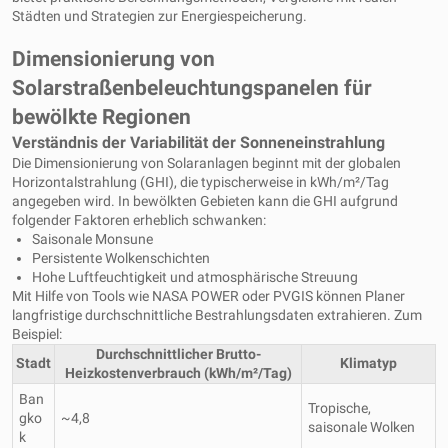
Städten und Strategien zur Energiespeicherung.
Dimensionierung von
Solarstraßenbeleuchtungspanelen für
bewölkte Regionen
Verständnis der Variabilität der Sonneneinstrahlung
Die Dimensionierung von Solaranlagen beginnt mit der globalen
Horizontalstrahlung (GHI), die typischerweise in kWh/m²/Tag
angegeben wird. In bewölkten Gebieten kann die GHI aufgrund
folgender Faktoren erheblich schwanken:
Saisonale Monsune
Persistente Wolkenschichten
Hohe Luftfeuchtigkeit und atmosphärische Streuung
Mit Hilfe von Tools wie NASA POWER oder PVGIS können Planer
langfristige durchschnittliche Bestrahlungsdaten extrahieren. Zum
Beispiel:
Durchschnittlicher Brutto-
Stadt
Klimatyp
Heizkostenverbrauch (kWh/m²/Tag)
Ban
Tropische,
gko
~4,8
saisonale Wolken
k