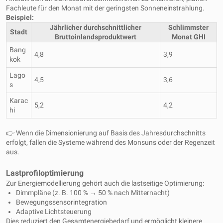
Fachleute für den Monat mit der geringsten Sonneneinstrahlung.
Beispiel:
Jährlicher durchschnittlicher
Schlimmster
Stadt
Bruttoinlandsproduktwert
Monat GHI
Bang
4,8
3,9
kok
Lago
4,5
3,6
s
Karac
5,2
4,2
hi
👉 Wenn die Dimensionierung auf Basis des Jahresdurchschnitts
erfolgt, fallen die Systeme während des Monsuns oder der Regenzeit
aus.
Lastprofiloptimierung
Zur Energiemodellierung gehört auch die lastseitige Optimierung:
Dimmpläne (z. B. 100 % → 50 % nach Mitternacht)
Bewegungssensorintegration
Adaptive Lichtsteuerung
Dies reduziert den Gesamtenergiebedarf und ermöglicht kleinere