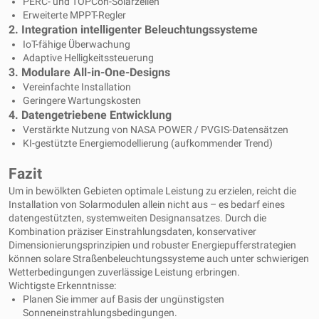
PERC- und TOPCon-Solarzellen
Erweiterte MPPT-Regler
2. Integration intelligenter Beleuchtungssysteme
IoT-fähige Überwachung
Adaptive Helligkeitssteuerung
3. Modulare All-in-One-Designs
Vereinfachte Installation
Geringere Wartungskosten
4. Datengetriebene Entwicklung
Verstärkte Nutzung von NASA POWER / PVGIS-Datensätzen
KI-gestützte Energiemodellierung (aufkommender Trend)
Fazit
Um in bewölkten Gebieten optimale Leistung zu erzielen, reicht die
Installation von Solarmodulen allein nicht aus – es bedarf eines
datengestützten, systemweiten Designansatzes. Durch die
Kombination präziser Einstrahlungsdaten, konservativer
Dimensionierungsprinzipien und robuster Energiepufferstrategien
können solare Straßenbeleuchtungssysteme auch unter schwierigen
Wetterbedingungen zuverlässige Leistung erbringen.
Wichtigste Erkenntnisse:
Planen Sie immer auf Basis der ungünstigsten
Sonneneinstrahlungsbedingungen.