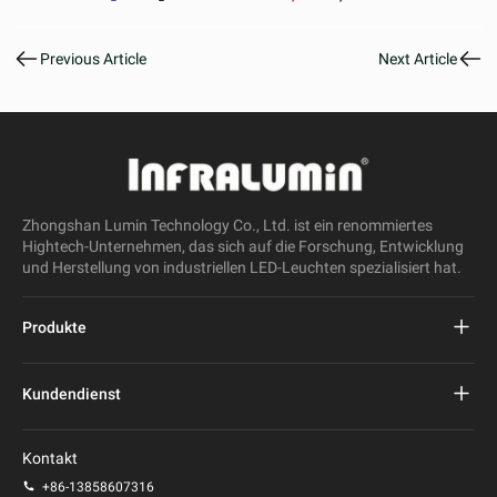
Previous Article
Next Article
Zhongshan Lumin Technology Co., Ltd. ist ein renommiertes
Hightech-Unternehmen, das sich auf die Forschung, Entwicklung
und Herstellung von industriellen LED-Leuchten spezialisiert hat.
Produkte
Projekt führte Straßenlaterne
Kundendienst
LED-Straßenleuchte
FAQs
Kontakt
LED-Stadionlicht
Datenschutz-Bestimmungen
+86-13858607316