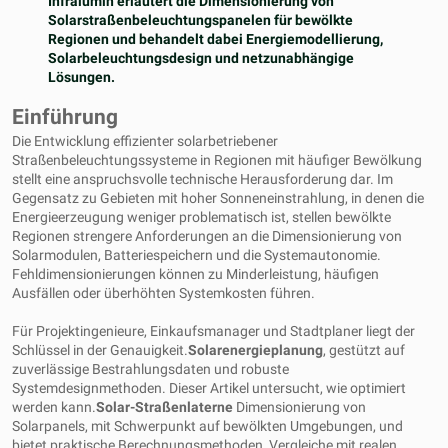
Infralumin erläutert die Dimensionierung von
Solarstraßenbeleuchtungspanelen für bewölkte
Regionen und behandelt dabei Energiemodellierung,
Solarbeleuchtungsdesign und netzunabhängige
Lösungen.
Einführung
Die Entwicklung effizienter solarbetriebener
Straßenbeleuchtungssysteme in Regionen mit häufiger Bewölkung
stellt eine anspruchsvolle technische Herausforderung dar. Im
Gegensatz zu Gebieten mit hoher Sonneneinstrahlung, in denen die
Energieerzeugung weniger problematisch ist, stellen bewölkte
Regionen strengere Anforderungen an die Dimensionierung von
Solarmodulen, Batteriespeichern und die Systemautonomie.
Fehldimensionierungen können zu Minderleistung, häufigen
Ausfällen oder überhöhten Systemkosten führen.
Für Projektingenieure, Einkaufsmanager und Stadtplaner liegt der
Schlüssel in der Genauigkeit.
Solarenergieplanung
, gestützt auf
zuverlässige Bestrahlungsdaten und robuste
Systemdesignmethoden. Dieser Artikel untersucht, wie optimiert
werden kann.
Solar-Straßenlaterne
Dimensionierung von
Solarpanels, mit Schwerpunkt auf bewölkten Umgebungen, und
bietet praktische Berechnungsmethoden, Vergleiche mit realen