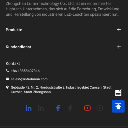
Zhongshan Lumin Technology Co., Ltd. ist ein renommiertes
Hightech-Unternehmen, das sich auf die Forschung, Entwicklung
und Herstellung von industriellen LED-Leuchten spezialisiert hat.
Produkte
Projekt führte Straßenlaterne
Kundendienst
LED-Straßenleuchte
FAQs
Kontakt
LED-Stadionlicht
Datenschutz-Bestimmungen
+86-13858607316
LED-Pfostenleuchte
sales6@infralumin.com
Nutzungsbedingungen
Gebäude F2, Nr. 2, Nordoststraße 2, Industriegebiet Caosan, Stadt
Guzhen, Stadt Zhongshan
Versandbedingungen