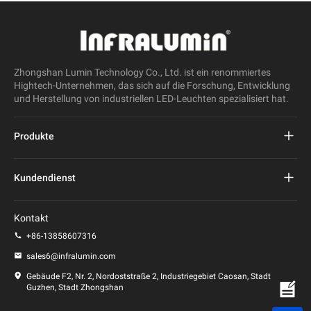
Zhongshan Lumin Technology Co., Ltd. ist ein renommiertes
Hightech-Unternehmen, das sich auf die Forschung, Entwicklung
und Herstellung von industriellen LED-Leuchten spezialisiert hat.
Produkte
Projekt führte Straßenlaterne
Kundendienst
LED-Straßenleuchte
FAQs
Kontakt
LED-Stadionlicht
Datenschutz-Bestimmungen
+86-13858607316
LED-Pfostenleuchte
sales6@infralumin.com
Nutzungsbedingungen
Gebäude F2, Nr. 2, Nordoststraße 2, Industriegebiet Caosan, Stadt
Guzhen, Stadt Zhongshan
Versandbedingungen