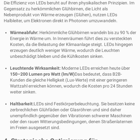
Die Effizienz von LEDs beruht auf ihren physikalischen Prinzipien. Im
Gegensatz zu herkömmlichen Glühbirnen, die Licht als
Nebenprodukt von Wärme erzeugen (Glühen), nutzen LEDs
Halbleiter, um Elektronen direkt in Photonen umzuwandeln.
Wärmeabfuhr:
Herkömmliche Glühbirnen wandeln bis zu 90 % der
Energie in Wärme um. In Innenräumen führt dies zu versteckten
Kosten, da die Belastung der Klimaanlage steigt. LEDs hingegen
erzeugen deutlich weniger Wärme, wodurch die Leuchten
unbeschädigt bleiben und die Kühlkosten sinken.
Leuchtende Wirksamkeit:
Moderne LEDs erreichen heute über
150–200 Lumen pro Watt (lm/W)
Das bedeutet, dass B2B-
Kunden die gleiche Helligkeit (Lux-Werte) mit einer geringeren
Wattzahl erreichen können, wodurch die Kosten pro 24 Stunden
weiter sinken.
Haltbarkeit:
LEDs sind Festkörperbeleuchtung. Sie besitzen keine
zerbrechlichen Glühfäden oder Glasröhren und sind daher
unempfindlich gegenüber den Vibrationen schwerer Maschinen
oder den rauen Witterungsbedingungen, denen Straßenlaternen
im Freien ausgesetzt sind.