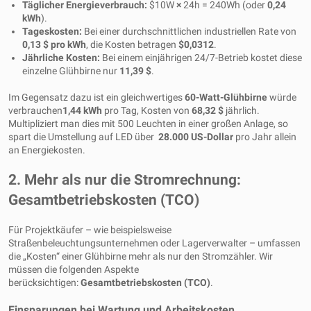
Täglicher Energieverbrauch:
$10W
×
24h = 240Wh (oder
0,24
kWh
).
Tageskosten:
Bei einer durchschnittlichen industriellen Rate von
0,13 $ pro kWh
, die Kosten betragen
$0,0312
.
Jährliche Kosten:
Bei einem einjährigen 24/7-Betrieb kostet diese
einzelne Glühbirne nur
11,39 $
.
Im Gegensatz dazu ist ein gleichwertiges
60-Watt-Glühbirne
würde
verbrauchen
1,44 kWh
pro Tag, Kosten von
68,32 $
jährlich.
Multipliziert man dies mit 500 Leuchten in einer großen Anlage, so
spart die Umstellung auf LED über
28.000 US-Dollar
pro Jahr allein
an Energiekosten.
2. Mehr als nur die Stromrechnung:
Gesamtbetriebskosten (TCO)
Für Projektkäufer – wie beispielsweise
Straßenbeleuchtungsunternehmen oder Lagerverwalter – umfassen
die „Kosten“ einer Glühbirne mehr als nur den Stromzähler. Wir
müssen die folgenden Aspekte
berücksichtigen:
Gesamtbetriebskosten (TCO)
.
Einsparungen bei Wartung und Arbeitskosten