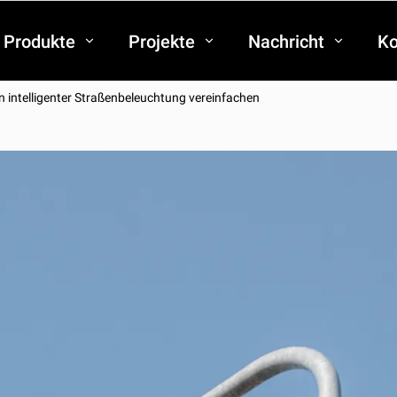
Produkte
Projekte
Nachricht
Ko
tion intelligenter Straßenbeleuchtung vereinfachen