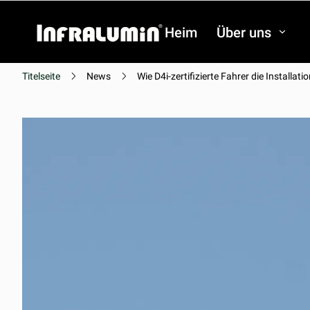
Heim
Über uns
Titelseite
News
Wie D4i-zertifizierte Fahrer die Installa
Video
Video