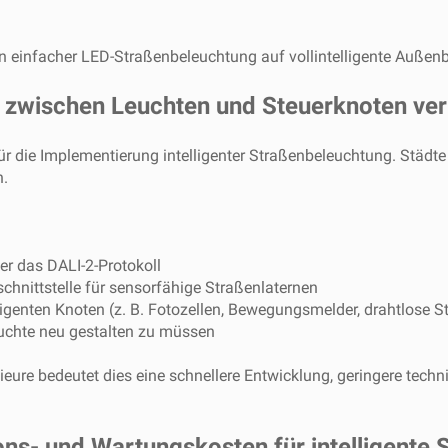
von einfacher LED-Straßenbeleuchtung auf vollintelligente Außen
tät zwischen Leuchten und Steuerknoten ve
n für die Implementierung intelligenter Straßenbeleuchtung. Stä
n.
r das DALI-2-Protokoll
schnittstelle für sensorfähige Straßenlaternen
igenten Knoten (z. B. Fotozellen, Bewegungsmelder, drahtlose S
uchte neu gestalten zu müssen
eure bedeutet dies eine schnellere Entwicklung, geringere techn
tions- und Wartungskosten für intelligent