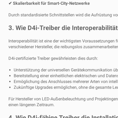
✔ Skalierbarkeit für Smart-City-Netzwerke
Durch standardisierte Schnittstellen wird die Aufrüstung 
3. Wie D4i-Treiber die Interoperabili
Interoperabilität ist eine der wichtigsten Voraussetzunge
verschiedener Hersteller, die reibungslos zusammenarbeite
D4i-zertifizierte Treiber gewährleisten dies durch:
Unterstützung der universellen Gerätekommunikation übe
Bereitstellung einer einheitlichen elektrischen und Daten
Ermöglichung des Anschlusses mehrerer Arten von intell
Zukünftige Upgrades ermöglichen, ohne die gesamte Le
Für Hersteller von LED-Außenbeleuchtung und Projektingeni
einen längeren Zeitraum.
4. Wie D4i-fähige Treiber die Installa