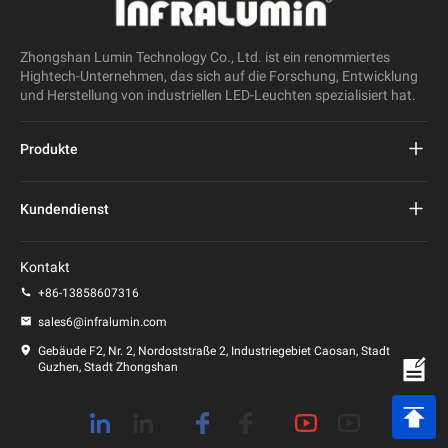
Zhongshan Lumin Technology Co., Ltd. ist ein renommiertes
Hightech-Unternehmen, das sich auf die Forschung, Entwicklung
und Herstellung von industriellen LED-Leuchten spezialisiert hat.
Produkte
Projekt führte Straßenlaterne
Kundendienst
LED-Straßenleuchte
FAQs
Kontakt
LED-Stadionlicht
Datenschutz-Bestimmungen
+86-13858607316
LED-Pfostenleuchte
sales6@infralumin.com
Nutzungsbedingungen
Gebäude F2, Nr. 2, Nordoststraße 2, Industriegebiet Caosan, Stadt
Guzhen, Stadt Zhongshan
Versandbedingungen